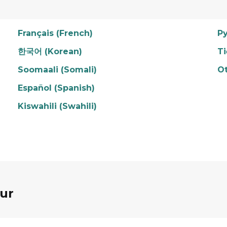
Français (French)
Ру
한국어 (Korean)
Ti
Soomaali (Somali)
O
Español (Spanish)
Kiswahili (Swahili)
ur