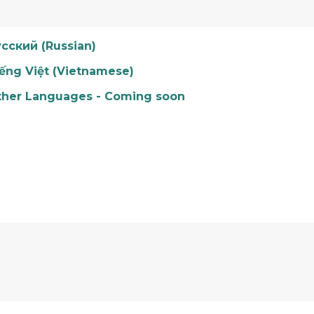
сский (Russian)
ếng Việt (Vietnamese)
ther Languages - Coming soon