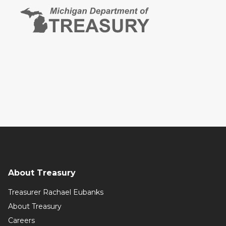
About Treasury
Treasurer Rachael Eubanks
About Treasury
Careers