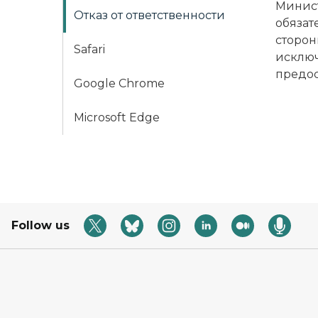
Минист
Отказ от ответственности
обязат
сторон
Safari
исключ
предос
Google Chrome
Microsoft Edge
Follow us