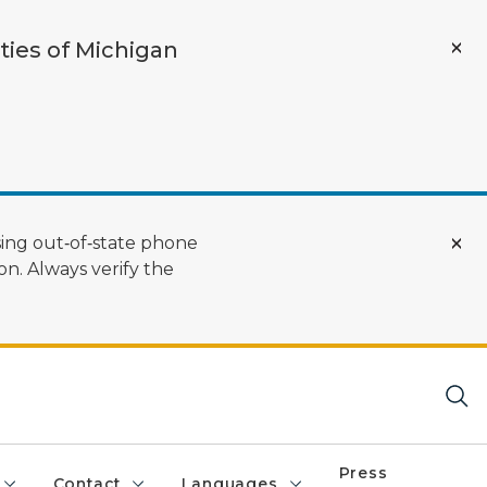
ties of Michigan
ing out‑of‑state phone
n. Always verify the
Press
Contact
Languages