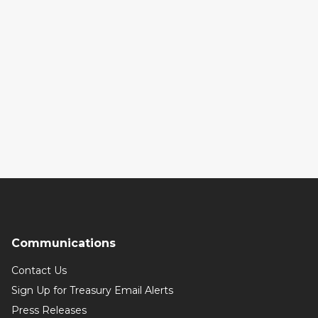
Communications
Contact Us
Sign Up for Treasury Email Alerts
Press Releases