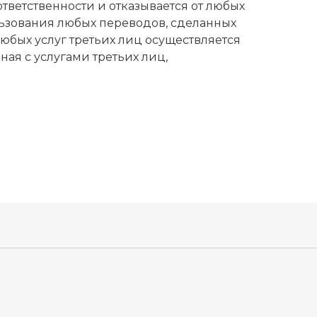
тветственности и отказывается от любых
ользования любых переводов, сделанных
бых услуг третьих лиц осуществляется
ая с услугами третьих лиц,