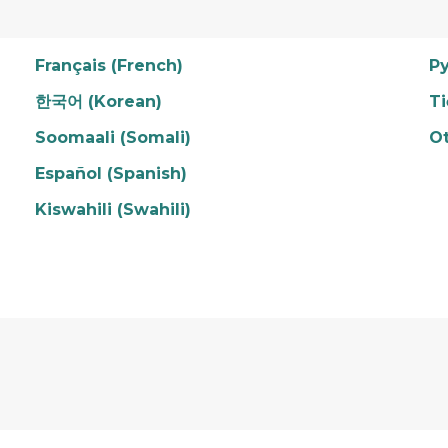
Français (French)
Ру
한국어 (Korean)
Ti
Soomaali (Somali)
O
Español (Spanish)
Kiswahili (Swahili)