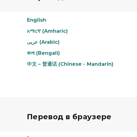
English
አማርኛ (Amharic)
عربى (Arabic)
বাংলা (Bengali)
中文 – 普通话 (Chinese - Mandarin)
Перевод в браузере