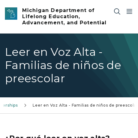
Skip to main content
Michigan Department of
Lifelong Education,
Advancement, and Potential
Leer en Voz Alta -
Familias de niños de
preescolar
nerships
Leer en Voz Alta - Familias de niños de preescola
Toddler and parent