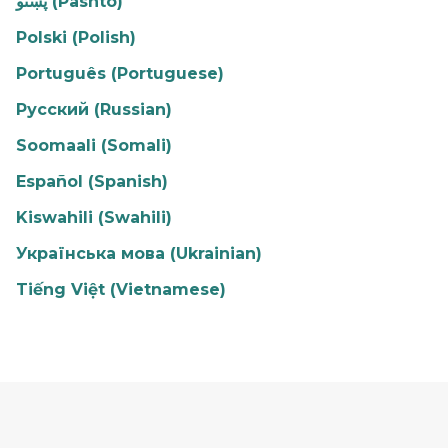
پښتو (Pashto)
Polski (Polish)
Português (Portuguese)
Русский (Russian)
Soomaali (Somali)
Español (Spanish)
Kiswahili (Swahili)
Українська мова (Ukrainian)
Tiếng Việt (Vietnamese)