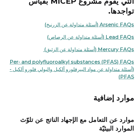
التي يقوم مشروع MICEP بقياس
تواجدها.
Arsenic FAQs (أسئلة متداولة عن الزرنيخ)
Lead FAQs (أسئلة متداولة عن الرصاص)
Mercury FAQs (أسئلة متداولة عن الزئبق)
Per- and polyfluoroalkyl substances (PFAS) FAQs
(أسئلة متداولة عن مواد البيرفلورو ألكيل والبولي فلورو ألكيل -
PFAS)
موارد إضافية
موارد عن التعامل مع الإجهاد الناتج عن تلوّث
الموارد البيئيّة